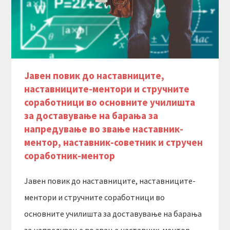
Јавен повик до наставниците,
наставниците-ментори и стручните
соработници во основните училишта
за доставување на барања за
напредување во звање наставник-
ментор, наставник-советник и стручен
соработник-ментор
Јавен повик до наставниците, наставниците-
ментори и стручните соработници во
основните училишта за доставување на барања