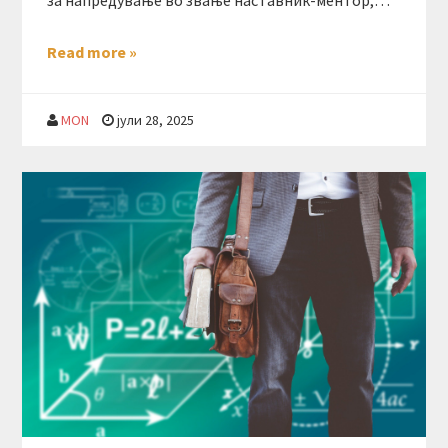
за напредување во звање наставник-ментор,…
Read more »
MON
јули 28, 2025