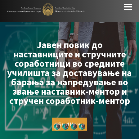
Јавен повик д
о
наставниците,
учните
наставниците-мент
дните
стручните соработн
вање на
основните училишт
ање во
доставување на бар
нтор и
напредување во з
ментор
наставник-менто
наставник-советн
стручен соработник-